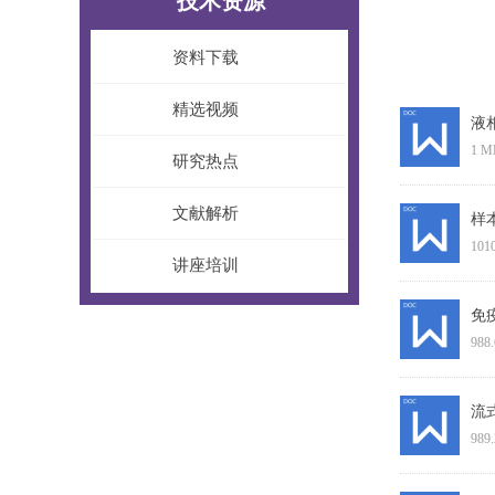
技术资源
资料下载
精选视频
液
1 M
研究热点
文献解析
样
101
讲座培训
免
988
流
989