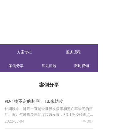
方案专栏
服务流程
案例分享
常见问题
限时促销
案例分享
PD-1搞不定的肺癌，TIL来助攻
长期以来，肺癌一直是全世界发病率和死亡率最高的癌
症。近几年肿瘤免疫治疗快速发展，PD-1免疫检查点
抑制剂振奋人心的临床效果为实体瘤患者重新带来崭新
2022-05-04
307
넶
的希望。