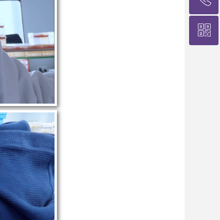
ꀥ
400-6565-780
咨询 在线客服