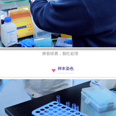
脾脏研磨，裂红处理
样本染色