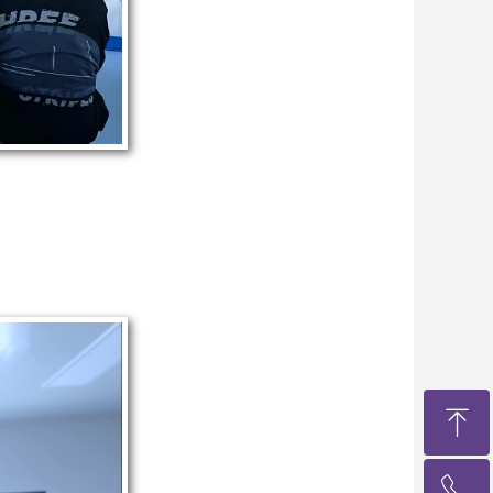
ꁸ
ꂅ
回到顶部