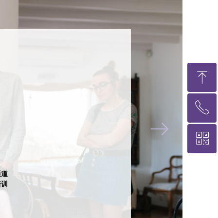
ꁸ
ꂅ
回到顶部
ꁹ
ꀥ
400-6565-780
咨询 在线客服
通道
培训