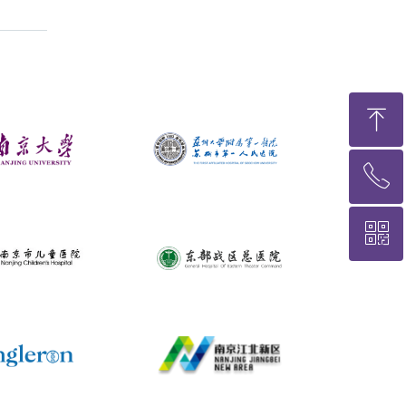
ꁸ
ꂅ
回到顶部
ꀥ
400-6565-780
咨询 在线客服