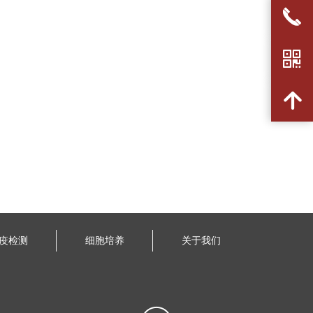
끅
낃
녕
疫检测
细胞培养
关于我们